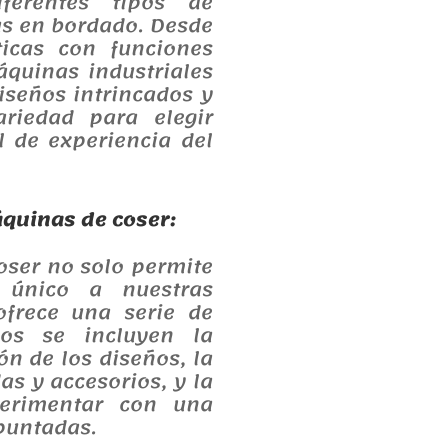
iferentes tipos de
as en bordado. Desde
icas con funciones
áquinas industriales
iseños intrincados y
riedad para elegir
l de experiencia del
áquinas de coser:
oser no solo permite
 único a nuestras
ofrece una serie de
llos se incluyen la
ón de los diseños, la
s y accesorios, y la
perimentar con una
puntadas.